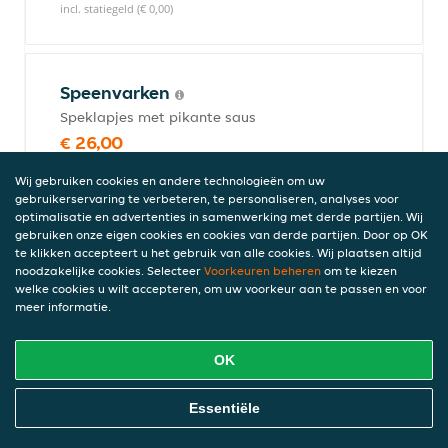
incl. statiegeld (€ 0,00)
Speenvarken
Speklapjes met pikante saus
€ 26,00
incl. statiegeld (€ 0,00)
Wij gebruiken cookies en andere technologieën om uw
gebruikerservaring te verbeteren, te personaliseren, analyses voor
optimalisatie en advertenties in samenwerking met derde partijen. Wij
gebruiken onze eigen cookies en cookies van derde partijen. Door op OK
Koe loe yok
te klikken accepteert u het gebruik van alle cookies. Wij plaatsen altijd
Gepaneerde vleesballetjes met zoetzure
noodzakelijke cookies. Selecteer
Voorkeuren beheren
om te kiezen
welke cookies u wilt accepteren, om uw voorkeur aan te passen en voor
saus
meer informatie.
€ 20,80
incl. statiegeld (€ 0,00)
OK
Online Eten Bestellen
Essentiële
Babi pangang met pikante saus
Met mager vlees