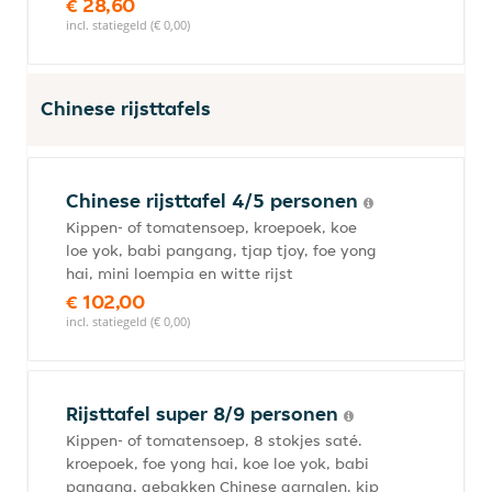
€ 28,60
incl. statiegeld (€ 0,00)
Chinese rijsttafels
Chinese rijsttafel 4/5 personen
Kippen- of tomatensoep, kroepoek, koe
loe yok, babi pangang, tjap tjoy, foe yong
hai, mini loempia en witte rijst
€ 102,00
incl. statiegeld (€ 0,00)
Rijsttafel super 8/9 personen
Kippen- of tomatensoep, 8 stokjes saté.
kroepoek, foe yong hai, koe loe yok, babi
pangang, gebakken Chinese garnalen. kip