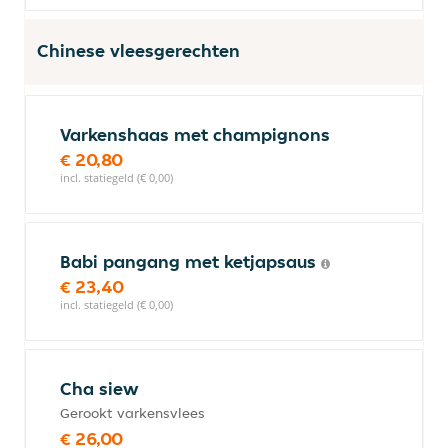
Chinese vleesgerechten
Varkenshaas met champignons
€ 20,80
incl. statiegeld (€ 0,00)
Babi pangang met ketjapsaus
€ 23,40
incl. statiegeld (€ 0,00)
Cha siew
Gerookt varkensvlees
€ 26,00