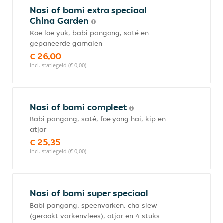
Nasi of bami extra speciaal
China Garden
Koe loe yuk, babi pangang, saté en
gepaneerde garnalen
€ 26,00
incl. statiegeld (€ 0,00)
Nasi of bami compleet
Babi pangang, saté, foe yong hai, kip en
atjar
€ 25,35
incl. statiegeld (€ 0,00)
Nasi of bami super speciaal
Babi pangang, speenvarken, cha siew
(gerookt varkenvlees), atjar en 4 stuks